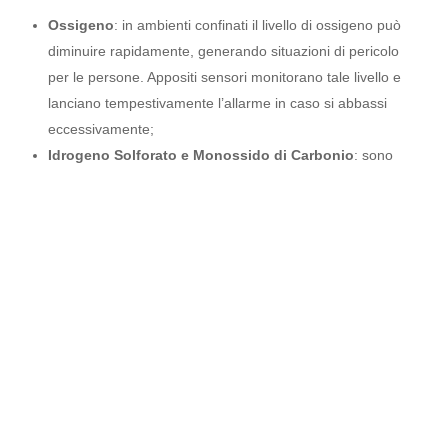
rischio specifico:
Ossigeno
: in ambienti confinati il livello di ossigeno
può diminuire rapidamente, generando situazioni di
pericolo per le persone. Appositi sensori monitorano
tale livello e lanciano tempestivamente l’allarme in
caso si abbassi eccessivamente;
Idrogeno Solforato e Monossido di Carbonio
: sono
gas tossici
comuni in numerosi contesti, come
industrie chimiche, minerarie o acciaierie. La loro
presenza, spesso impercettibile all’olfatto umano, può
diventare letale. I rilevatori specifici sono studiati per
identificarli in modo rapido e preciso, al fine di
prevenire intossicazioni;
Metano, GPL, LEL e Idrogeno
: sono
gas altamente
infiammabili
, comuni in ambienti come impianti
petrolchimici e depositi di gas. La loro caratteristica più
pericolosa è quella di formare
miscele esplosive a