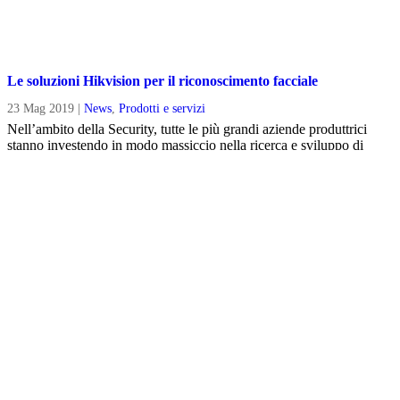
Le soluzioni Hikvision per il riconoscimento facciale
23 Mag 2019
|
News
,
Prodotti e servizi
Nell’ambito della Security, tutte le più grandi aziende produttrici
stanno investendo in modo massiccio nella ricerca e sviluppo di
apparati tecnologicamente sempre più evoluti. Fra i settori...
CERCA IN EKOTEC